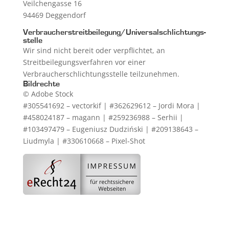
Veilchengasse 16
94469 Deggendorf
Verbraucher­streit­beilegung/Universal­schlichtungs­
stelle
Wir sind nicht bereit oder verpflichtet, an
Streitbeilegungsverfahren vor einer
Verbraucherschlichtungsstelle teilzunehmen.
Bildrechte
© Adobe Stock
#305541692 – vectorkif | #362629612 – Jordi Mora |
#458024187 – magann | #259236988 – Serhii |
#103497479 – Eugeniusz Dudziński | #209138643 –
Liudmyla | #
330610668 – Pixel-Shot